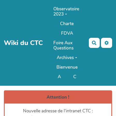
Aller au contenu principal
Observatoire
2023
Charte
FDVA
Wiki du CTC
Foire Aux
Recherch
Questions
Archives
Bienvenue
A
C
ANCIEN Wiki du CTC
Attention !
Nouvelle adresse de l'intranet CTC :