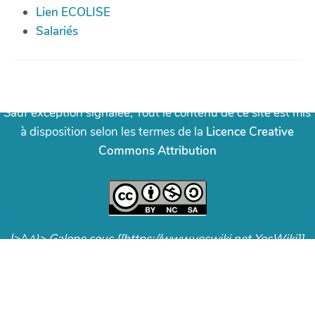
Lien ECOLISE
Salariés
Licence Creative Commons
Sauf exception signalée, Tout le contenu de ce site est mis
à disposition selon les termes de la
Licence Creative
Commons Attribution
(>^
^)> Galope sous [[https://www.yeswiki.net YesWiki]]
<(^
^<)