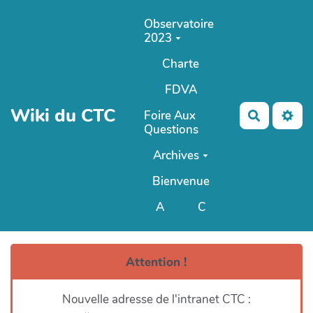
Aller au contenu principal
Observatoire
2023
Charte
FDVA
Wiki du CTC
Foire Aux
Recherch
Questions
Archives
Bienvenue
A
C
ANCIEN Wiki du CTC
Attention !
Nouvelle adresse de l'intranet CTC :