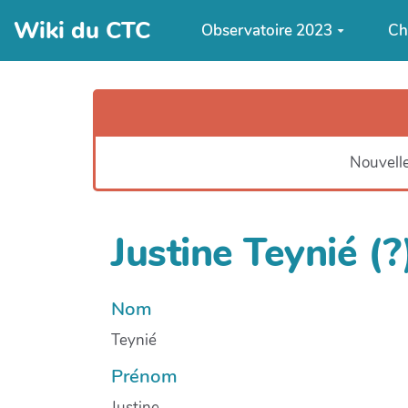
Aller au contenu principal
Wiki du CTC
Observatoire 2023
Ch
Nouvelle
Justine Teynié (?
Nom
Teynié
Prénom
Justine