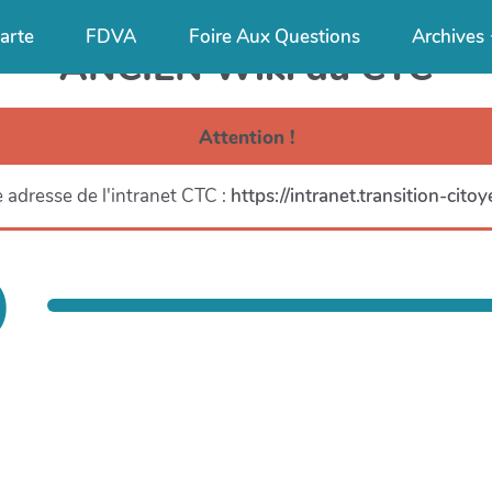
arte
FDVA
Foire Aux Questions
Archives
ANCIEN Wiki du CTC
Attention !
 adresse de l'intranet CTC :
https://intranet.transition-cito
)