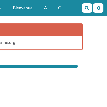
Bienvenue
A
C
Recherch
yenne.org