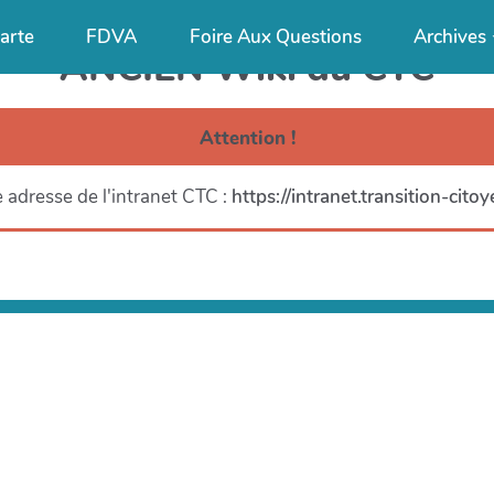
arte
FDVA
Foire Aux Questions
Archives
ANCIEN Wiki du CTC
Attention !
 adresse de l'intranet CTC :
https://intranet.transition-cito