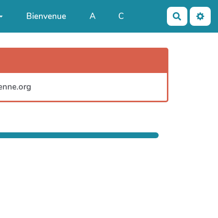
Bienvenue
A
C
Recherch
yenne.org