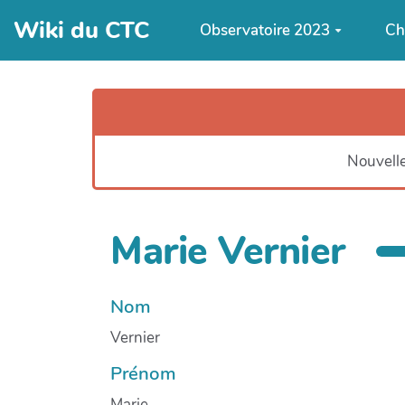
Aller au contenu principal
Wiki du CTC
Observatoire 2023
Ch
Nouvelle
Marie Vernier
Nom
Vernier
Prénom
Marie