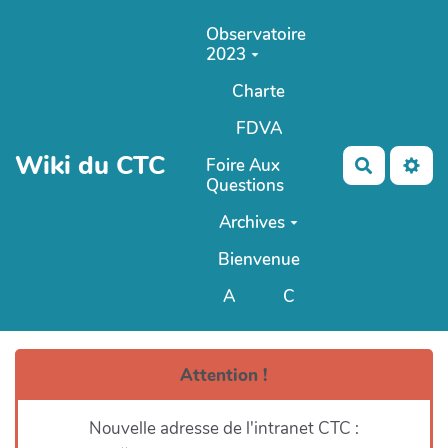
Aller au contenu principal
Observatoire
2023
Charte
FDVA
Wiki du CTC
Foire Aux
Recherch
Questions
Archives
Bienvenue
A
C
ANCIEN Wiki du CTC
Attention !
Nouvelle adresse de l'intranet CTC :