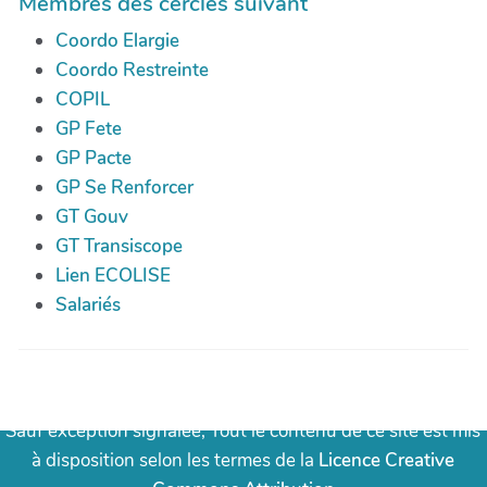
Membres des cercles suivant
Coordo Elargie
Coordo Restreinte
COPIL
GP Fete
GP Pacte
GP Se Renforcer
GT Gouv
GT Transiscope
Lien ECOLISE
Salariés
Licence Creative Commons
Sauf exception signalée, Tout le contenu de ce site est mis
à disposition selon les termes de la
Licence Creative